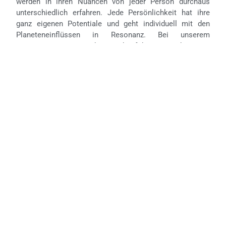
werden in ihren Nuancen von jeder Person durchaus
unterschiedlich erfahren. Jede Persönlichkeit hat ihre
ganz eigenen Potentiale und geht individuell mit den
Planeteneinflüssen in Resonanz. Bei unserem
gemeinsamen Herangehen an das fokussierte Thema ist
es Ziel, die individuellen Wirkmechanismen zu erkennen
und das Bestmögliche aus Ihrer eigenen Klaviatur hervor
zu heben.
Durch das Sytemische Stellen können wir die Astrologie
mit mehreren Sinnen erlebbar machen. Wir bewegen uns
im Raum, wir hören, sehen, fühlen und erfahren im
Prozess die Transformation. So können wir aus unserem
Inneren ein Verständnis entwickeln.
Sie haben die Möglichkeit bei mir einen Einzel- oder
Gruppentermin zu buchen:
Einzeltermin
:
Je nach Fragestellung erschließen wir uns
Teilaspekte
Ihres Geburtshoroskops
. Vielleicht gewinnen Sie ein